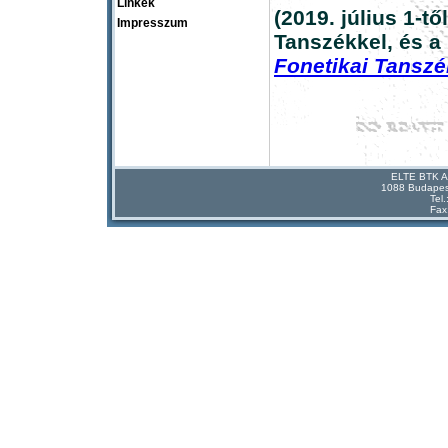
Linkek
(2019. július 1-t
Impresszum
Tanszékkel, és a
Fonetikai Tanszé
ELTE BTK Al
1088 Budapest
Tel
Fax