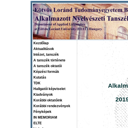
Kezdőlap
Aktualitások
Intézet, tanszék
A tanszék története
A tanszék oktatói
Képzési formák
Kutatás
TDK
Alkalm
Hallgatói képviselet
Kiadványok
2019
Korábbi oktatóink
Korábbi rendezvények
Fényképek
IN MEMORIAM
ELTE