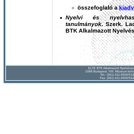
összefoglaló a
kiadv
Nyelvi és nyelvhasz
tanulmányok
. Szerk. L
BTK Alkalmazott Nyelvés
ELTE BTK Alkalmazott Nyelvésze
1088 Budapest, VIII. Múzeum körút
Tel.: (361) 411-6500/51
Fax: (361) 411-6500/54