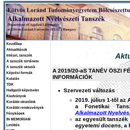
Kezdőlap
Aktualitások
Aktu
Intézet, tanszék
A tanszék története
A tanszék oktatói
A 2019/20-aS TANÉV ÖSZI
Képzési formák
INFORMÁCIÓK
Kutatás
TDK
Szervezeti változás
Hallgatói képviselet
Kiadványok
2019. július 1-től a
Korábbi oktatóink
a Fonetikai Tansz
Korábbi rendezvények
Alkalmazott Nyelvés
Fényképek
az egyesült tanszék
IN MEMORIAM
egyetemi docens
, a
Letöltés