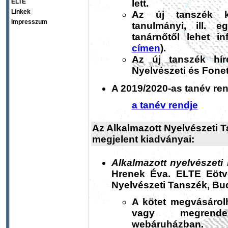
lett.
ELTE
Linkek
Az új tanszék kö
Impresszum
tanulmányi, ill. 
tanárnőtől lehet i
címen
).
Az új tanszék hír
Nyelvészeti és Fone
A 2019/2020-as tanév ren
a tanév rendje
Az Alkalmazott Nyelvészeti 
megjelent kiadványai:
Alkalmazott nyelvészeti 
Hrenek Éva. ELTE Eötv
Nyelvészeti Tanszék, Bu
A kötet megvásáro
vagy megrende
webáruházban.