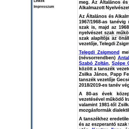
Linkek
meg. Az Általános és 
Impresszum
Alkalmazott Nyelvésze
Az Általános és Alkalm
1967/1968-as tanévig
szak is, majd az 1968
nyelvészet szak működ
szak alapítója az öná
vezetője, Telegdi Zsig
Telegdi Zsigmond
mell
(névsorrendben)
Anta
Szabó Zoltán
,
Szépe 
között a tanszék vezet
Zsilka János, Papp Fe
tanszék vezetője Gecső
2018/2019-es tanév vé
A 80-as évek közepé
vezetésével működő Ira
valamint 1981-től Zsil
mozgásformák dialektik
A tanszékhez eredetile
és az eszperantó szak 