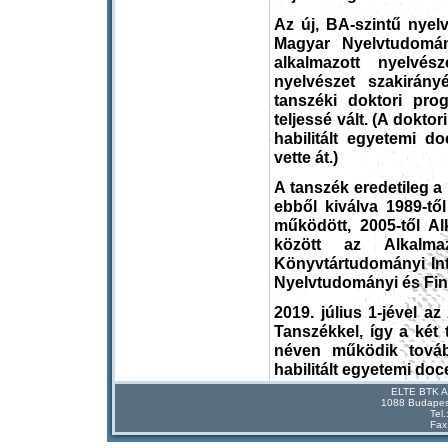
Az új, BA-szintű nyel
Magyar Nyelvtudomány
alkalmazott nyelvés
nyelvészet szakirányé
tanszéki doktori pro
teljessé vált. (A dokto
habilitált egyetemi d
vette át.)
A tanszék eredetileg a
ebből kiválva 1989-tő
működött, 2005-től A
között az Alkalma
Könyvtártudományi In
Nyelvtudományi és Finn
2019. július 1-jével a
Tanszékkel, így a két
néven működik továb
habilitált egyetemi doc
ELTE BTK Al
1088 Budapest
Tel
Fax