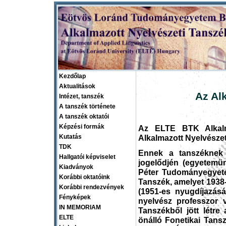
Kezdőlap
Aktualitások
Az Al
Intézet, tanszék
A tanszék története
A tanszék oktatói
Képzési formák
Az ELTE BTK Alkalma
Kutatás
Alkalmazott Nyelvésze
TDK
Ennek a tanszéknek 
Hallgatói képviselet
jogelődjén (egyetemü
Kiadványok
Péter Tudományegyete
Korábbi oktatóink
Tanszék, amelyet 1938-
Korábbi rendezvények
(1951-es nyugdíjazásá
Fényképek
nyelvész professzor v
IN MEMORIAM
Tanszékből jött létre
ELTE
önálló Fonetikai Tans