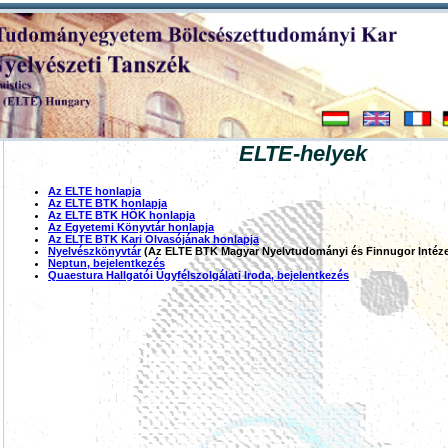
ELTE-helyek
Az ELTE honlapja
Az ELTE BTK honlapja
Az ELTE BTK HÖK honlapja
Az Egyetemi Könyvtár honlapja
Az ELTE BTK Kari Olvasójának honlapja
Nyelvészkönyvtár
(Az ELTE BTK Magyar Nyelvtudományi és Finnugor Intéze
Neptun, bejelentkezés
Quaestura Hallgatói Ügyfélszolgálati Iroda, bejelentkezés