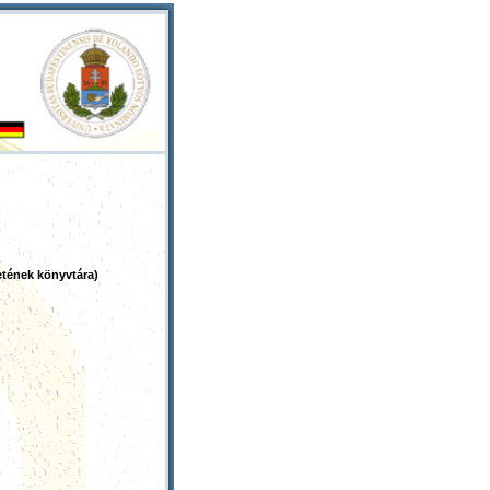
tének könyvtára)