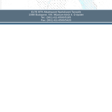
ELTE BTK Alkalmazott Nyelvészeti Tanszék
1088 Budapest, VIII. Múzeum körút 4. D épület
Tel.: (361) 411-6500/5185
Fax: (361) 411-6500/5420