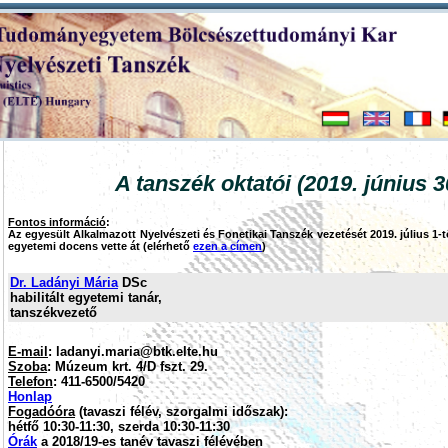
A tanszék oktatói (2019. június 3
Fontos információ
:
Az egyesült Alkalmazott Nyelvészeti és Fonetikai Tanszék vezetését 2019. július 1-t
egyetemi docens vette át (elérhető
ezen a címen
)
Dr. Ladányi Mária
DSc
habilitált egyetemi tanár,
tanszékvezető
E-mail
: ladanyi.maria@btk.elte.hu
Szoba
: Múzeum krt. 4/D fszt. 29.
Telefon
: 411-6500/5420
Honlap
Fogadóóra
(tavaszi félév, szorgalmi időszak):
hétfő 10:30-11:30, szerda 10:30-11:30
Órák
a 2018/19-es tanév tavaszi félévében