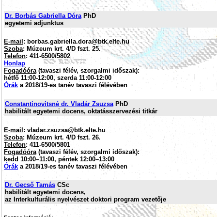
Dr. Borbás Gabriella Dóra
PhD
egyetemi adjunktus
E-mail
: borbas.gabriella.dora@btk.elte.hu
Szoba
: Múzeum krt. 4/D fszt. 25.
Telefon
: 411-6500/5802
Honlap
Fogadóóra
(tavaszi félév, szorgalmi időszak):
hétfő 11:00-12:00, szerda 11:00-12:00
Órák
a 2018/19-es tanév tavaszi félévében
Constantinovitsné dr. Vladár Zsuzsa
PhD
habilitált egyetemi docens, oktatásszervezési titkár
E-mail
: vladar.zsuzsa@btk.elte.hu
Szoba
: Múzeum krt. 4/D fszt. 26.
Telefon
: 411-6500/5801
Fogadóóra
(tavaszi félév, szorgalmi időszak):
kedd 10:00–11:00, péntek 12:00–13:00
Órák
a 2018/19-es tanév tavaszi félévében
Dr. Gecső Tamás
CSc
habilitált egyetemi docens,
az Interkulturális nyelvészet doktori program vezetője