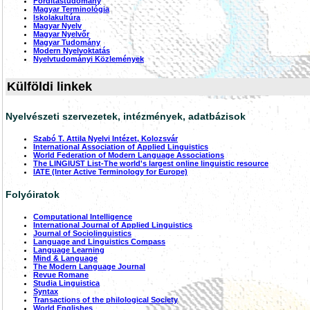
Fordítástudomány
Magyar Terminológia
Iskolakultúra
Magyar Nyelv
Magyar Nyelvőr
Magyar Tudomány
Modern Nyelvoktatás
Nyelvtudományi Közlemények
Külföldi linkek
Nyelvészeti szervezetek, intézmények, adatbázisok
Szabó T. Attila Nyelvi Intézet, Kolozsvár
International Association of Applied Linguistics
World Federation of Modern Language Associations
The LINGIUST List-The world's largest online linguistic resource
IATE (Inter Active Terminology for Europe)
Folyóiratok
Computational Intelligence
International Journal of Applied Linguistics
Journal of Sociolinguistics
Language and Linguistics Compass
Language Learning
Mind & Language
The Modern Language Journal
Revue Romane
Studia Linguistica
Syntax
Transactions of the philological Society
World Englishes