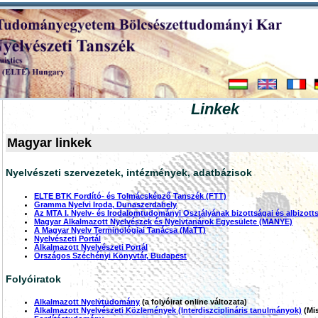
Linkek
Magyar linkek
Nyelvészeti szervezetek, intézmények, adatbázisok
ELTE BTK Fordító- és Tolmácsképző Tanszék (FTT)
Gramma Nyelvi Iroda, Dunaszerdahely
Az MTA I. Nyelv- és Irodalomtudományi Osztályának bizottságai és albizott
Magyar Alkalmazott Nyelvészek és Nyelvtanárok Egyesülete (MANYE)
A Magyar Nyelv Terminológiai Tanácsa (MaTT)
Nyelvészeti Portál
Alkalmazott Nyelvészeti Portál
Országos Széchényi Könyvtár, Budapest
Folyóiratok
Alkalmazott Nyelvtudomány
(a folyóirat online változata)
Alkalmazott Nyelvészeti Közlemények (Interdiszciplináris tanulmányok)
(Mis