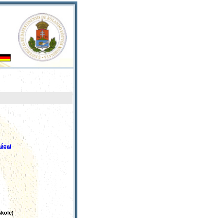
ságai
kolc)